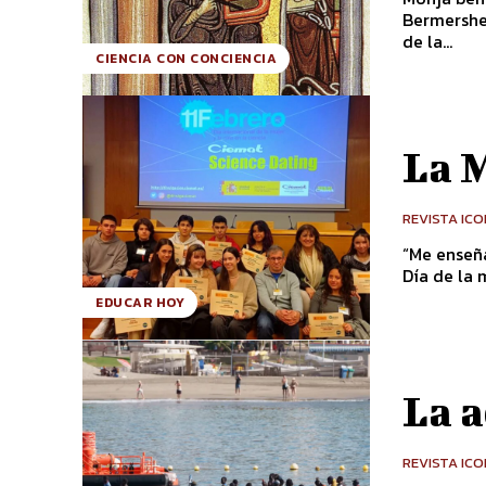
Bermershe
de la...
CIENCIA CON CONCIENCIA
La M
REVISTA IC
“Me enseña
EDUCAR HOY
La a
REVISTA IC