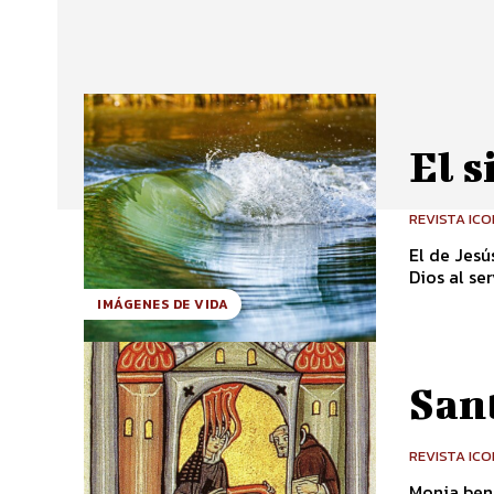
El s
REVISTA IC
El de Jesú
Dios al ser
IMÁGENES DE VIDA
San
REVISTA IC
Monja benedicti