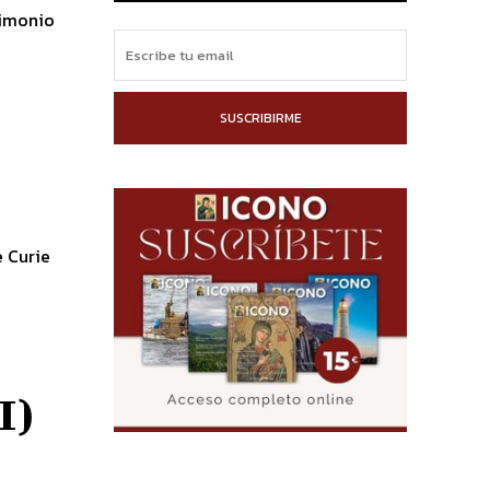
rimonio
SUSCRIBIRME
e Curie
I)