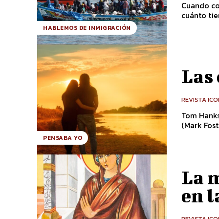
Cuando co
cuánto tie
HABLEMOS DE INMIGRACIÓN
Las 
REVISTA IC
Tom Hanks 
(Mark Foste
PENSABA YO
La m
en l
REVISTA IC