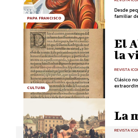
Desde pequ
familiar d
PAPA FRANCISCO
El A
la v
REVISTA IC
Clásico no
extraordin
CULTURA
La 
REVISTA IC