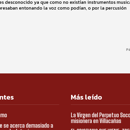
 es desconocido ya que como no existían instrumentos musica
presaban entonando la voz como podían, o por la percusión
Pá
ntes
Más leído
smo
La Virgen del Perpetuo Soc
misionera en Villacañas
e se acerca demasiado a