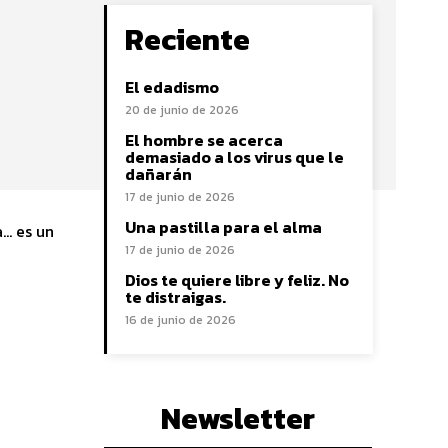
Reciente
El edadismo
20 de junio de 2026
El hombre se acerca
demasiado a los virus que le
dañarán
17 de junio de 2026
Una pastilla para el alma
a… es un
17 de junio de 2026
Dios te quiere libre y feliz. No
te distraigas.
16 de junio de 2026
Newsletter