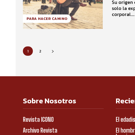
Su origen
solo la ex
corporal....
PARA HACER CAMINO
1
2
Sobre Nosotros
Recie
Revista ICONO
El edadi
Archivo Revista
El hombr