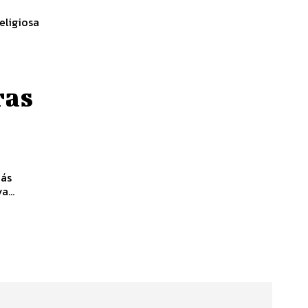
eligiosa
ras
más
...