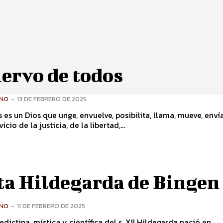
iervo de todos
ONO
-
13 DE FEBRERO DE 2025
s es un Dios que unge, envuelve, posibilita, llama, mueve, enví
vicio de la justicia, de la libertad,...
ta Hildegarda de Bingen
ONO
-
11 DE FEBRERO DE 2025
na, mística y científica del s. XII Hildegarda nació en