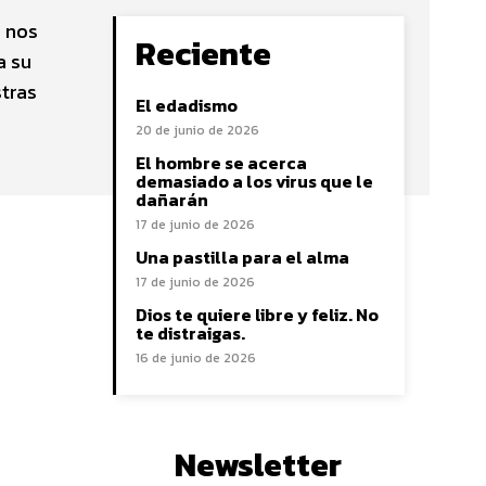
n nos
Reciente
a su
tras
El edadismo
20 de junio de 2026
El hombre se acerca
demasiado a los virus que le
dañarán
17 de junio de 2026
Una pastilla para el alma
17 de junio de 2026
Dios te quiere libre y feliz. No
te distraigas.
16 de junio de 2026
Newsletter