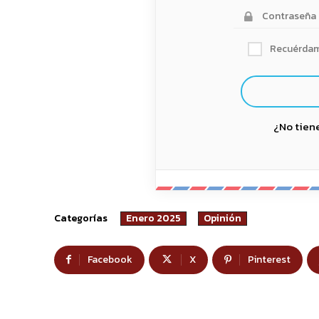
Recuérda
¿No tien
Categorías
Enero 2025
Opinión
Facebook
X
Pinterest