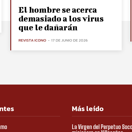
El hombre se acerca
demasiado a los virus
que le dañarán
REVISTA ICONO
-
17 DE JUNIO DE 2026
ntes
Más leído
smo
La Virgen del Perpetuo Soc