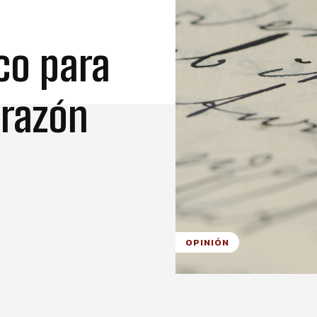
co para
orazón
OPINIÓN