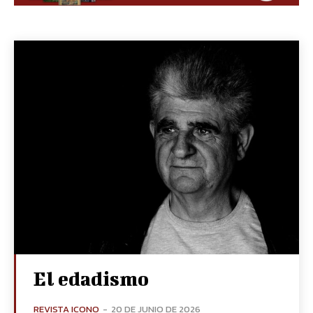
El edadismo
REVISTA ICONO
-
20 DE JUNIO DE 2026