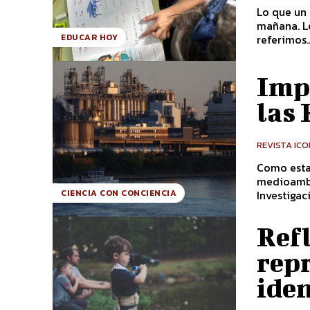
Lo que un
mañana. Lev Vygostsky Cuand
referimos..
EDUCAR HOY
Imp
las 
REVISTA IC
Como esta
medioambie
Investigaci
CIENCIA CON CONCIENCIA
Ref
rep
ide