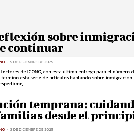
reflexión sobre inmigrac
de continuar
ONO
-
5 DE DICIEMBRE DE 2025
lectores de ICONO, con esta última entrega para el número 
 termino esta serie de artículos hablando sobre inmigración.
espedirme,...
nción temprana: cuidand
familias desde el princip
ONO
-
3 DE DICIEMBRE DE 2025