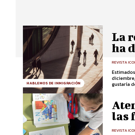
La 
ha 
REVISTA IC
Estimados 
diciembre,
gustaría d
HABLEMOS DE INMIGRACIÓN
Ate
las 
REVISTA IC