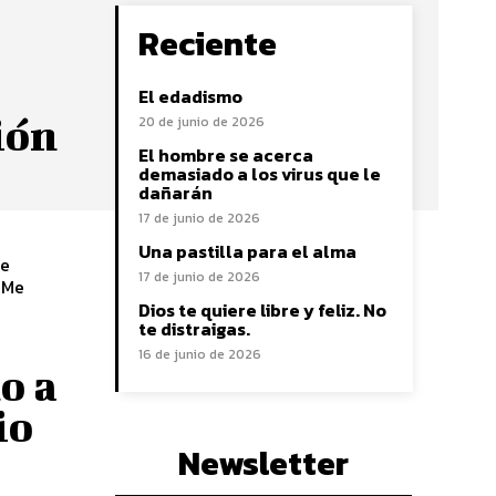
Reciente
El edadismo
ión
20 de junio de 2026
El hombre se acerca
demasiado a los virus que le
dañarán
17 de junio de 2026
Una pastilla para el alma
de
17 de junio de 2026
 Me
Dios te quiere libre y feliz. No
te distraigas.
16 de junio de 2026
o a
io
Newsletter