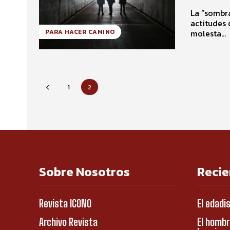
La “sombra
actitudes 
molesta...
PARA HACER CAMINO
1
2
Sobre Nosotros
Recie
Revista ICONO
El edadi
Archivo Revista
El hombr