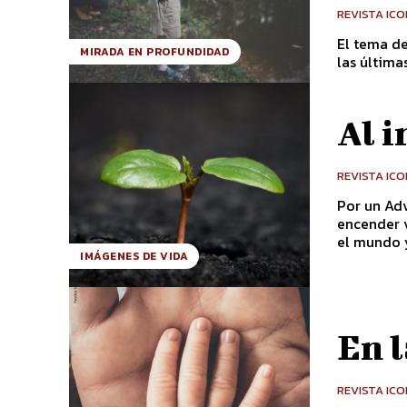
REVISTA IC
El tema de
MIRADA EN PROFUNDIDAD
las última
Al i
REVISTA IC
Por un Ad
encender velas. Por un Adviento de mirada renovada
el mundo y
IMÁGENES DE VIDA
En 
REVISTA IC