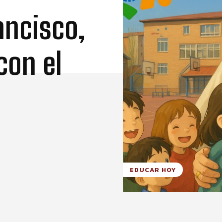
ancisco,
con el
EDUCAR HOY