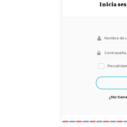
Inicia se
Recuérda
¿No tien