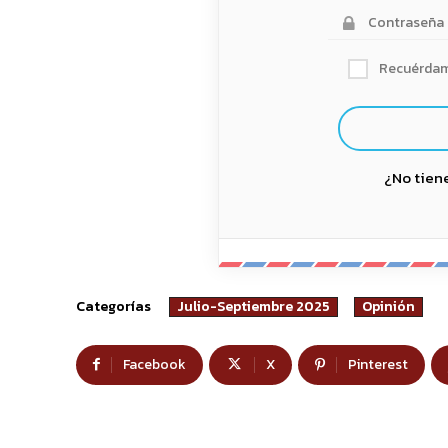
Recuérda
¿No tien
Categorías
Julio-Septiembre 2025
Opinión
Facebook
X
Pinterest