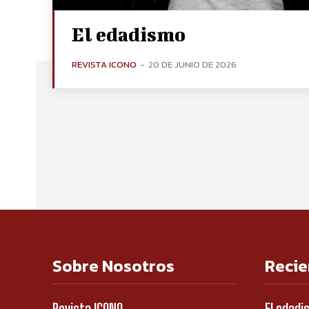
El edadismo
REVISTA ICONO
-
20 DE JUNIO DE 2026
Sobre Nosotros
Recie
Revista ICONO
El edadi