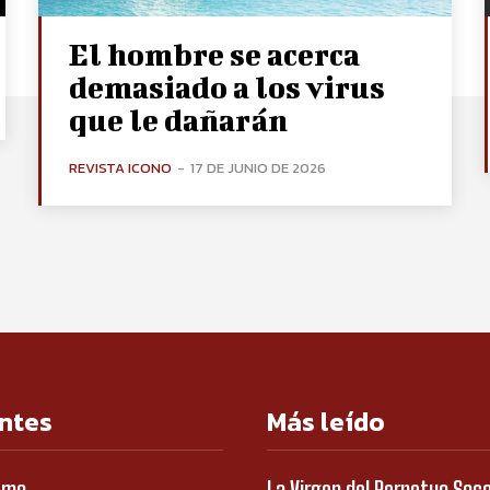
El hombre se acerca
demasiado a los virus
que le dañarán
REVISTA ICONO
-
17 DE JUNIO DE 2026
ntes
Más leído
smo
La Virgen del Perpetuo Soc