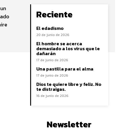
 un
Reciente
zado
ire
El edadismo
20 de junio de 2026
El hombre se acerca
demasiado a los virus que le
dañarán
17 de junio de 2026
Una pastilla para el alma
17 de junio de 2026
Dios te quiere libre y feliz. No
te distraigas.
16 de junio de 2026
Newsletter